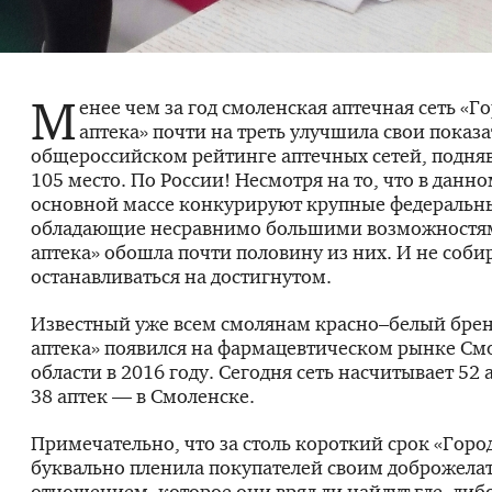
М
енее чем за год смоленская аптечная сеть «Г
аптека» почти на треть улучшила свои показа
общероссийском рейтинге аптечных сетей, подняв
105 место. По России! Несмотря на то, что в данн
основной массе конкурируют крупные федеральны
обладающие несравнимо большими возможностям
аптека» обошла почти половину из них. И не соби
останавливаться на достигнутом.
Известный уже всем смолянам красно–белый брен
аптека» появился на фармацевтическом рынке См
области в 2016 году. Сегодня сеть насчитывает 52 
38 аптек — в Смоленске.
Примечательно, что за столь короткий срок «Горо
буквально пленила покупателей своим доброжел
отношением, которое они вряд ли найдут где–либ