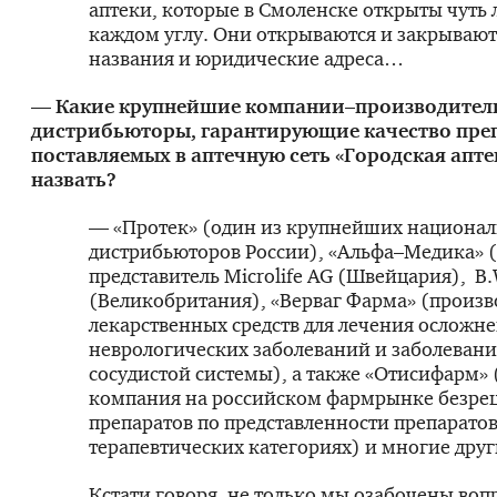
аптеки, которые в Смоленске открыты чуть 
каждом углу. Они открываются и закрывают
названия и юридические адреса…
— Какие крупнейшие компании–производител
дистрибьюторы, гарантирующие качество пре
поставляемых в аптечную сеть «Городская апте
назвать?
— «Протек» (один из крупнейших национа
дистрибьюторов России), «Альфа–Медика»
представитель Microlife AG (Швейцария), B.W
(Великобритания), «Верваг Фарма» (произв
лекарственных средств для лечения осложне
неврологических заболеваний и заболевани
сосудистой системы), а также «Отисифарм»
компания на российском фармрынке безре
препаратов по представленности препарато
терапевтических категориях) и многие друг
Кстати говоря, не только мы озабочены во