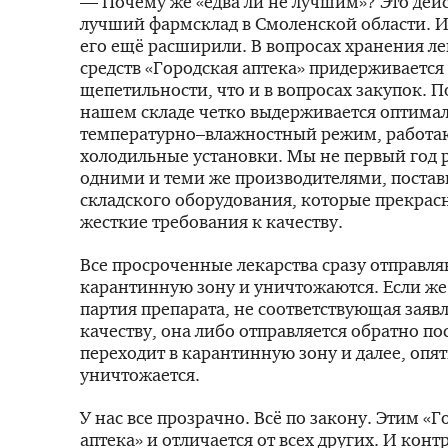
— Почему же «едва ли не лучшим»? Это дей
лучший фармсклад в Смоленской области. И
его ещё расширили. В вопросах хранения л
средств «Городская аптека» придерживается
щепетильности, что и в вопросах закупок. П
нашем складе четко выдерживается оптима
температурно–влажностный режим, работа
холодильные установки. Мы не первый год 
одними и теми же производителями, поста
складского оборудования, которые прекрасн
жесткие требования к качеству.
Все просроченные лекарства сразу отправляю
карантинную зону и уничтожаются. Если же
партия препарата, не соответствующая зая
качеству, она либо отправляется обратно п
переходит в карантинную зону и далее, опят
уничтожается.
У нас все прозрачно. Всё по закону. Этим «Г
аптека» и отличается от всех других. И конт